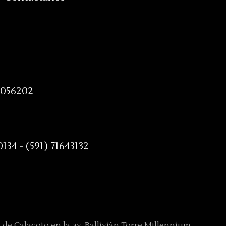
8056202
0134 - (591) 71643132
4 de Calacoto en la av. Ballivián Torre Millennium