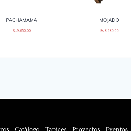
PACHAMAMA
MOJADO
Bs.
9.650,00
Bs.
8.580,00
ros
Catálogo
Tapices
Proyectos
Eventos