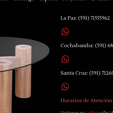
La Paz:
(591) 71555962
Cochabamba:
(591) 6
Santa Cruz:
(591) 7126
Horarios de Atención
Visítanos en
La Paz
calle 1