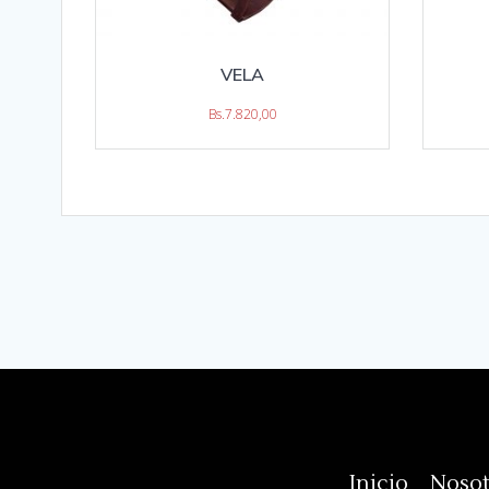
VELA
Bs.
7.820,00
Inicio
Nosot