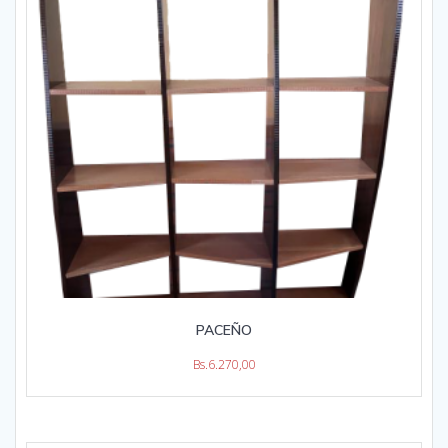
PACEÑO
Bs.
6.270,00