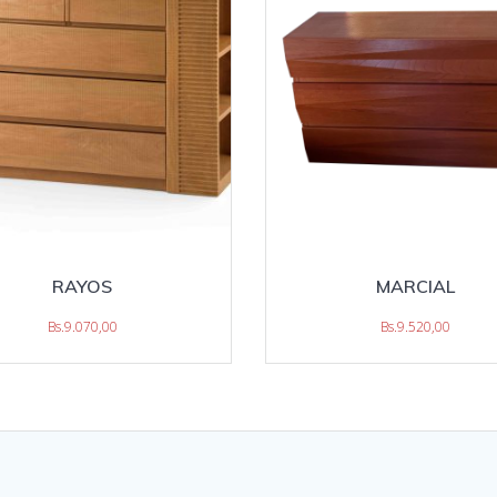
RAYOS
MARCIAL
Bs.
9.070,00
Bs.
9.520,00