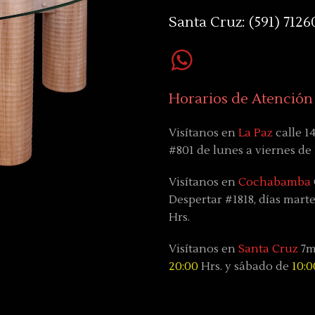
Santa Cruz:
(591) 7126
Horarios de Atención
Visítanos en
La Paz
calle 1
#801 de lunes a viernes de
Visítanos en
Cochabamba
Despertar #1818, días
marte
Hrs.
Visítanos en
Santa Cruz
7mo
20:00
Hrs. y sábado
de
10:0