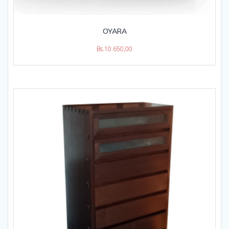
OYARA
Bs.
10.650,00