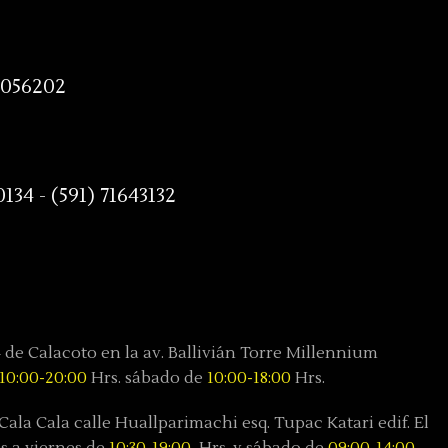
8056202
0134 - (591) 71643132
4 de Calacoto en la av. Ballivián Torre Millennium
10:00-20:00
Hrs. sábado de
10:00-18:00
Hrs.
Cala Cala calle Huallparimachi
esq. Tupac Katari
edif. El
s a viernes de
10:30-19:00
Hrs. y sábado
de
09:00-14:00