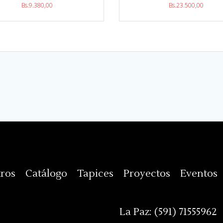
Bs.
9.380,00
Bs.
23.500,00
ros
Catálogo
Tapices
Proyectos
Eventos
La Paz:
(591) 71555962