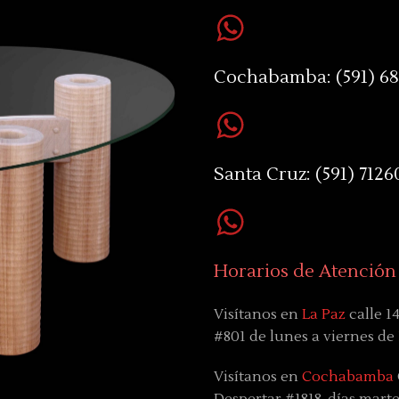
Cochabamba:
(591) 6
Santa Cruz:
(591) 7126
Horarios de Atención
Visítanos en
La Paz
calle 1
#801 de lunes a viernes de
Visítanos en
Cochabamba
Despertar #1818, días
marte