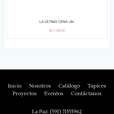
LA ÚLTIMA CENA «B»
Bs.
7.260,00
Inicio
Nosotros
Catálogo
Tapices
Proyectos
Eventos
Contáctanos
La Paz:
(591) 71555962