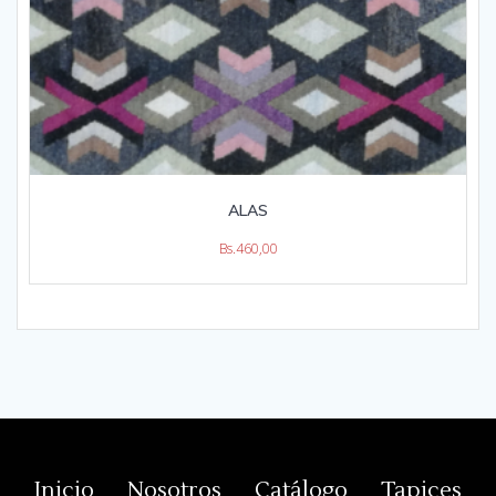
ALAS
Bs.
460,00
Inicio
Nosotros
Catálogo
Tapices