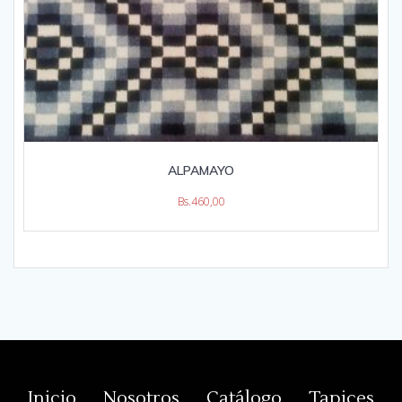
ALPAMAYO
Bs.
460,00
Inicio
Nosotros
Catálogo
Tapices