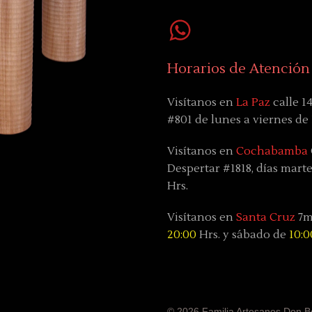
Horarios de Atención
Visítanos en
La Paz
calle 1
#801 de lunes a viernes de
Visítanos en
Cochabamba
Despertar #1818, días
marte
Hrs.
Visítanos en
Santa Cruz
7mo
20:00
Hrs. y sábado
de
10:0
© 2026 Familia Artesanos Don B