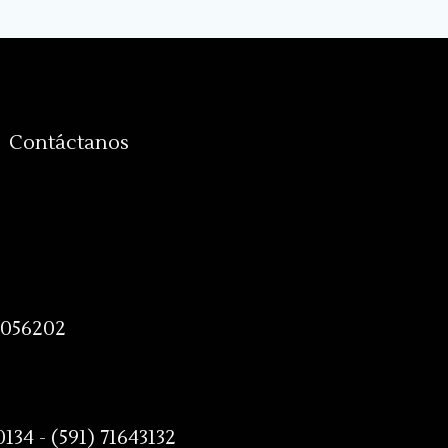
Contáctanos
8056202
0134 - (591) 71643132