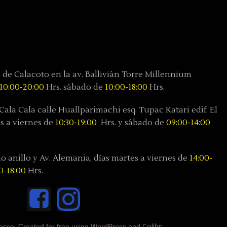
4 de Calacoto en la av. Ballivián Torre Millennium
10:00-20:00
Hrs. sábado de
10:00-18:00
Hrs.
Cala Cala calle Huallparimachi
esq. Tupac Katari
edif. El
s a viernes de
10:30-19:00
Hrs. y sábado
de
09:00-14:00
 anillo y Av. Alemania, días
martes a viernes de
14:00-
0-18:00
Hrs.
Colibri
osco. Created for free using WordPress and