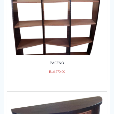
PACEÑO
Bs.
6.270,00