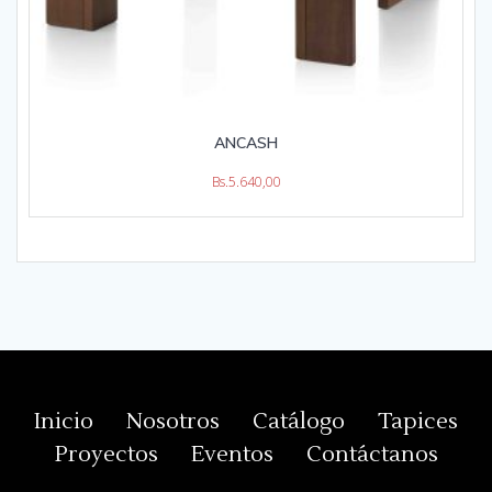
ANCASH
Bs.
5.640,00
Inicio
Nosotros
Catálogo
Tapices
Proyectos
Eventos
Contáctanos